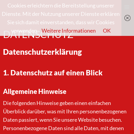
Mario Fliesen
Cookies erleichtern die Bereitstellung unserer
SKIP
Dienste. Mit der Nutzung unserer Dienste erklären
PRIMAR
TO
Sie sich damit einverstanden, dass wir Cookies
MENU
CONTENT
verwenden.
Weitere Informationen
OK
DATENSCHUTZ
Datenschutzerklärung
1. Datenschutz auf einen Blick
Allgemeine Hinweise
Die folgenden Hinweise geben einen einfachen
Überblick darüber, was mit Ihren personenbezogenen
Daten passiert, wenn Sie unsere Website besuchen.
Personenbezogene Daten sind alle Daten, mit denen